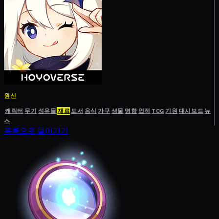
원신
캐릭터
무기
성유물
재료
도서
음식
가구
생물
명함
업적
TCG
기원
대시보드
뉴
스
목록으로 돌아가기