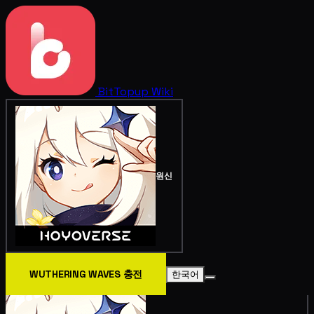
BitTopup
Wiki
원신
WUTHERING WAVES 충전
한국어