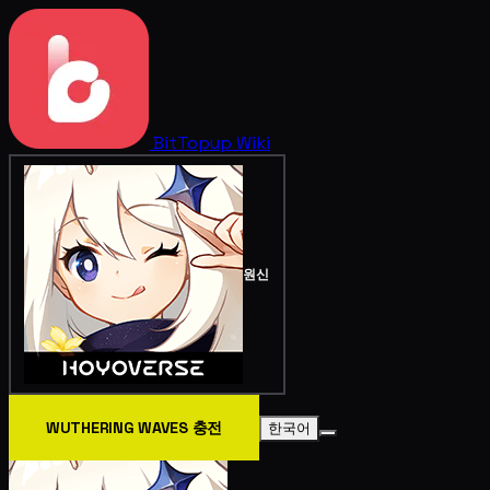
BitTopup
Wiki
원신
WUTHERING WAVES 충전
한국어