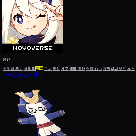
원신
캐릭터
무기
성유물
재료
도서
음식
가구
생물
명함
업적
TCG
기원
대시보드
뉴스
목록으로 돌아가기