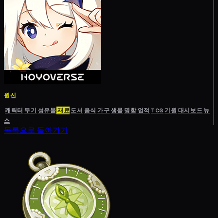
원신
캐릭터
무기
성유물
재료
도서
음식
가구
생물
명함
업적
TCG
기원
대시보드
뉴
스
목록으로 돌아가기