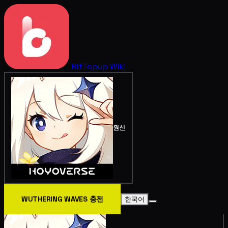
BitTopup
Wiki
원신
WUTHERING WAVES 충전
한국어