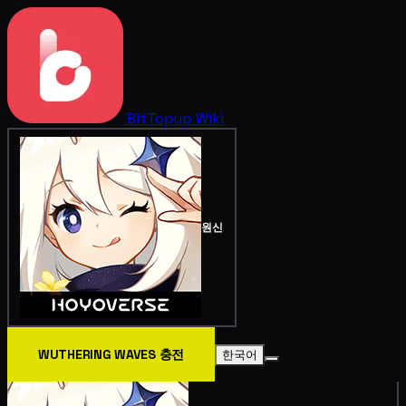
BitTopup
Wiki
원신
WUTHERING WAVES 충전
한국어