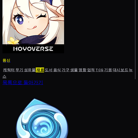
원신
캐릭터
무기
성유물
재료
도서
음식
가구
생물
명함
업적
TCG
기원
대시보드
뉴
스
목록으로 돌아가기