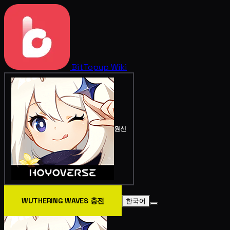
BitTopup
Wiki
원신
WUTHERING WAVES 충전
한국어