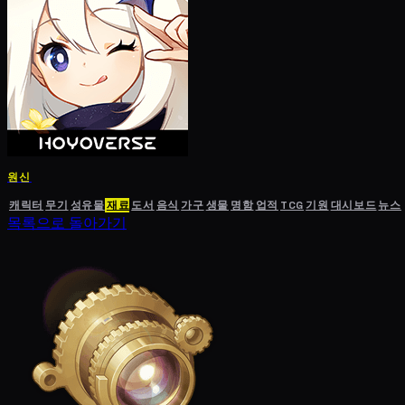
원신
캐릭터
무기
성유물
재료
도서
음식
가구
생물
명함
업적
TCG
기원
대시보드
뉴스
목록으로 돌아가기