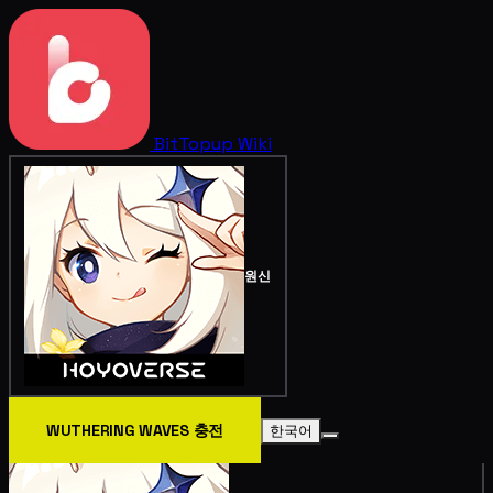
BitTopup
Wiki
원신
WUTHERING WAVES 충전
한국어