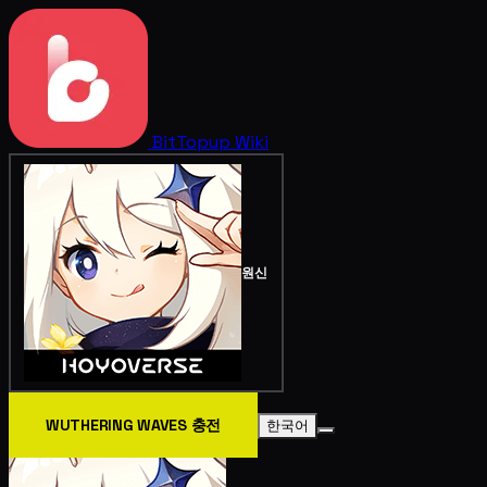
BitTopup
Wiki
원신
WUTHERING WAVES 충전
한국어