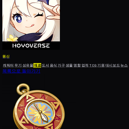
원신
캐릭터
무기
성유물
재료
도서
음식
가구
생물
명함
업적
TCG
기원
대시보드
뉴스
목록으로 돌아가기