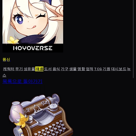
원신
캐릭터
무기
성유물
재료
도서
음식
가구
생물
명함
업적
TCG
기원
대시보드
뉴
스
목록으로 돌아가기