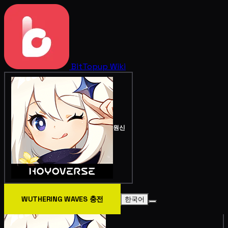
BitTopup
Wiki
원신
WUTHERING WAVES 충전
한국어