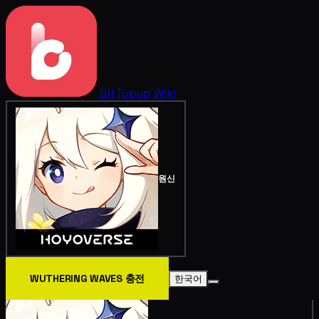
BitTopup
Wiki
원신
WUTHERING WAVES 충전
한국어