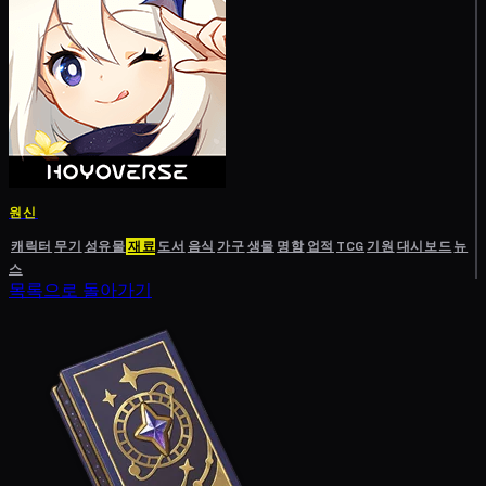
원신
캐릭터
무기
성유물
재료
도서
음식
가구
생물
명함
업적
TCG
기원
대시보드
뉴
스
목록으로 돌아가기