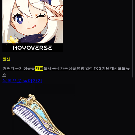
원신
캐릭터
무기
성유물
재료
도서
음식
가구
생물
명함
업적
TCG
기원
대시보드
뉴
스
목록으로 돌아가기