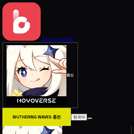
BitTopup
Wiki
원신
WUTHERING WAVES 충전
한국어