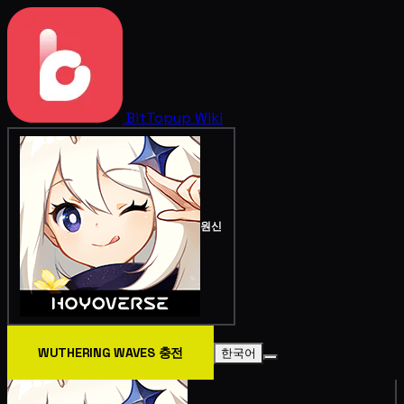
BitTopup
Wiki
원신
WUTHERING WAVES 충전
한국어