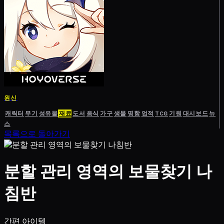
원신
캐릭터
무기
성유물
재료
도서
음식
가구
생물
명함
업적
TCG
기원
대시보드
뉴
스
목록으로 돌아가기
분할 관리 영역의 보물찾기 나
침반
간편 아이템