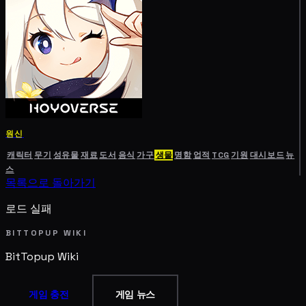
원신
캐릭터
무기
성유물
재료
도서
음식
가구
생물
명함
업적
TCG
기원
대시보드
뉴
스
목록으로 돌아가기
로드 실패
BITTOPUP WIKI
BitTopup
Wiki
게임 충전
게임 뉴스