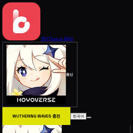
BitTopup
Wiki
원신
WUTHERING WAVES 충전
한국어