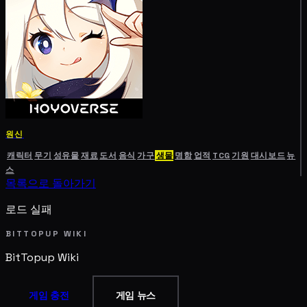
원신
캐릭터
무기
성유물
재료
도서
음식
가구
생물
명함
업적
TCG
기원
대시보드
뉴
스
목록으로 돌아가기
로드 실패
BITTOPUP WIKI
BitTopup
Wiki
게임 충전
게임 뉴스