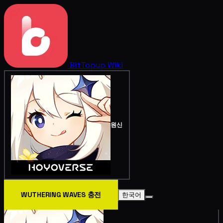
BitTopup
Wiki
원신
WUTHERING WAVES 충전
한국어