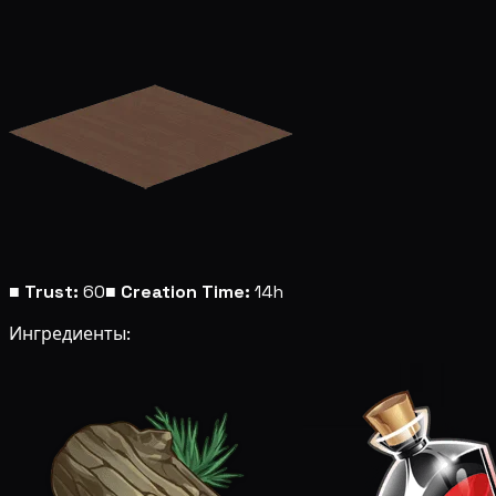
■
Trust:
60
■
Creation Time:
14h
Ингредиенты: