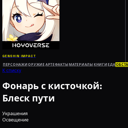
GENSHIN IMPACT
ПЕРСОНАЖИ
ОРУЖИЕ
АРТЕФАКТЫ
МАТЕРИАЛЫ
КНИГИ
ЕДА
ОБСТ
К списку
Фонарь с кисточкой:
Блеск пути
Украшения
Освещение