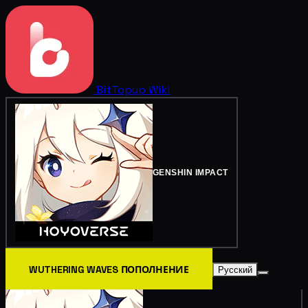
BitTopup
Wiki
GENSHIN IMPACT
WUTHERING WAVES ПОПОЛНЕНИЕ
Русский