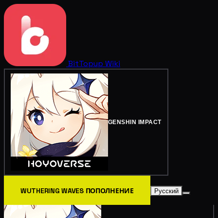
BitTopup
Wiki
GENSHIN IMPACT
WUTHERING WAVES ПОПОЛНЕНИЕ
Русский