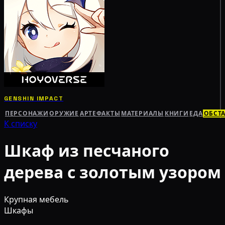
GENSHIN IMPACT
ПЕРСОНАЖИ
ОРУЖИЕ
АРТЕФАКТЫ
МАТЕРИАЛЫ
КНИГИ
ЕДА
ОБСТ
К списку
Шкаф из песчаного
дерева с золотым узором
Крупная мебель
Шкафы