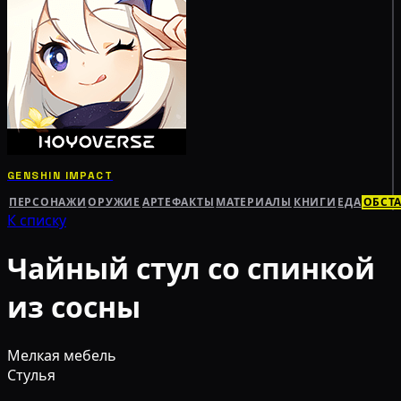
GENSHIN IMPACT
ПЕРСОНАЖИ
ОРУЖИЕ
АРТЕФАКТЫ
МАТЕРИАЛЫ
КНИГИ
ЕДА
ОБСТ
К списку
Чайный стул со спинкой
из сосны
Мелкая мебель
Стулья