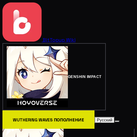
BitTopup
Wiki
GENSHIN IMPACT
WUTHERING WAVES ПОПОЛНЕНИЕ
Русский