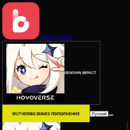
BitTopup
Wiki
GENSHIN IMPACT
WUTHERING WAVES ПОПОЛНЕНИЕ
Русский