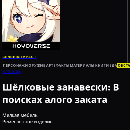
GENSHIN IMPACT
ПЕРСОНАЖИ
ОРУЖИЕ
АРТЕФАКТЫ
МАТЕРИАЛЫ
КНИГИ
ЕДА
ОБСТ
К списку
Шёлковые занавески: В
поисках алого заката
Мелкая мебель
Ремесленное изделие