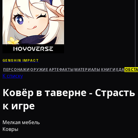
GENSHIN IMPACT
ПЕРСОНАЖИ
ОРУЖИЕ
АРТЕФАКТЫ
МАТЕРИАЛЫ
КНИГИ
ЕДА
ОБСТ
К списку
Ковёр в таверне - Страсть
к игре
Мелкая мебель
Ковры