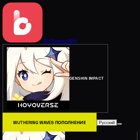
BitTopup
Wiki
GENSHIN IMPACT
WUTHERING WAVES ПОПОЛНЕНИЕ
Русский