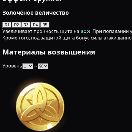
Золочёное величество
R1
R2
R3
R4
R5
Увеличивает прочность щита на
20%
. При попадании 
Кроме того, под защитой щита бонус силы атаки данно
Материалы возвышения
Уровень
→