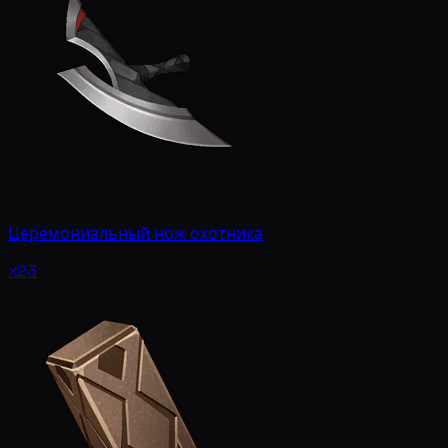
Церемониальный нож охотника
x23