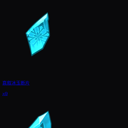
哀叙冰玉断片
x9