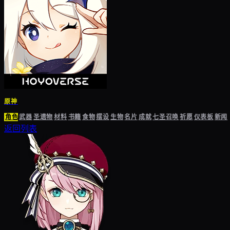
原神
角色
武器
圣遗物
材料
书籍
食物
摆设
生物
名片
成就
七圣召唤
祈愿
仪表板
新闻
返回列表