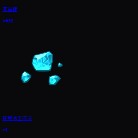
苍晶螺
x168
哀叙冰玉碎屑
x1