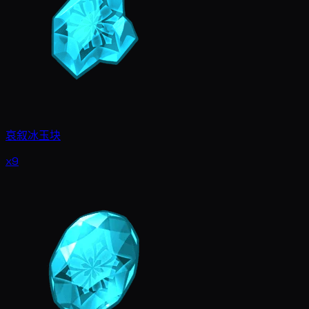
哀叙冰玉块
x9