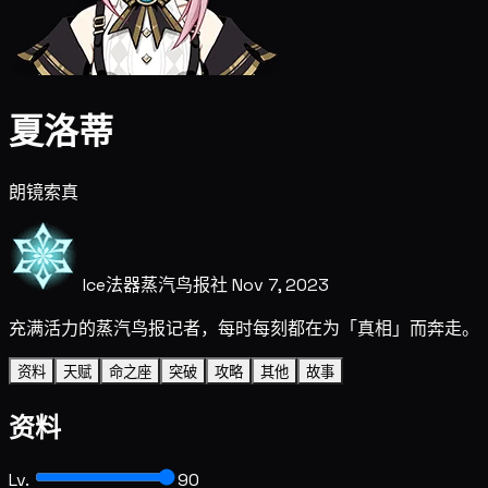
夏洛蒂
朗镜索真
Ice
法器
蒸汽鸟报社
Nov 7, 2023
充满活力的蒸汽鸟报记者，每时每刻都在为「真相」而奔走。
资料
天赋
命之座
突破
攻略
其他
故事
资料
Lv.
90