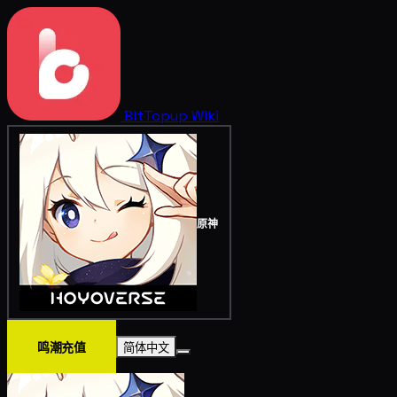
BitTopup
Wiki
原神
鸣潮充值
简体中文