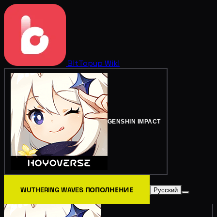
BitTopup
Wiki
GENSHIN IMPACT
WUTHERING WAVES ПОПОЛНЕНИЕ
Русский