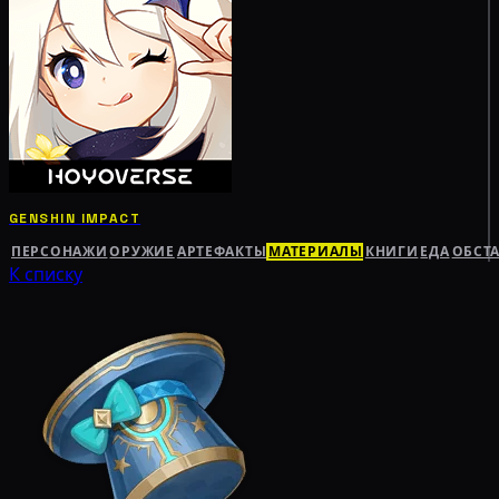
GENSHIN IMPACT
ПЕРСОНАЖИ
ОРУЖИЕ
АРТЕФАКТЫ
МАТЕРИАЛЫ
КНИГИ
ЕДА
ОБСТ
К списку