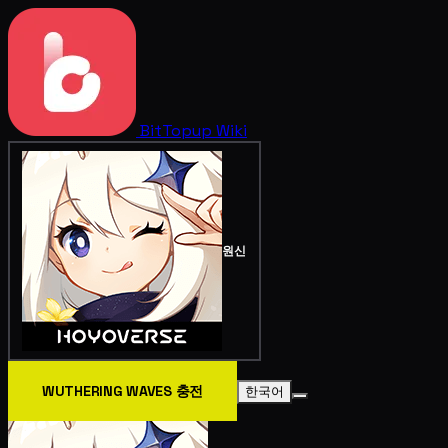
BitTopup
Wiki
원신
WUTHERING WAVES 충전
한국어