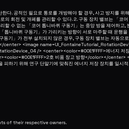
한다. 공적인 필요로 통로를 개방해야 할 경우, 사고 방지를 위해
로의 회전 및 개폐를 관리할 수 있다. 2. 구동 장치 밸브는 「코어 
3. 분리할 수 없는 「코어 톱니바퀴 구동기」는 중앙 방을 제어하고
구동기」와 「톱니바퀴 구동기」가 가리키는 방향이 서로 마주할 때 
니바퀴 구동기」가 전부 설치되지 않은 경우, 구동 장치 밸브는 자동으
/center> <image name=UI_FontaineTutorial_RotationD
_RotationDevice_04 /> <center><color=#00E1FFFF>에너지
ter><color=#00E1FFFF>2호 비품 창고 방향</color></center> <i
을 피하기 위해 연구 단말기에 맞춰진 에너지 저장 장치를 일시적
s of their respective owners.