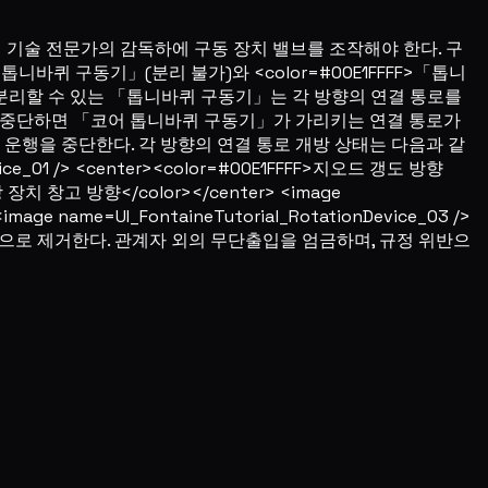
 기술 전문가의 감독하에 구동 장치 밸브를 조작해야 한다. 구
톱니바퀴 구동기」(분리 불가)와 <color=#00E1FFFF>「톱니
, 분리할 수 있는 「톱니바퀴 구동기」는 각 방향의 연결 통로를
운행을 중단하면 「코어 톱니바퀴 구동기」가 가리키는 연결 통로가
로 운행을 중단한다. 각 방향의 연결 통로 개방 상태는 다음과 같
evice_01 /> <center><color=#00E1FFFF>지오드 갱도 방향
 저장 장치 창고 방향</color></center> <image
mage name=UI_FontaineTutorial_RotationDevice_03 />
으로 제거한다. 관계자 외의 무단출입을 엄금하며, 규정 위반으