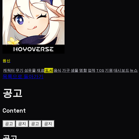
원신
캐릭터
무기
성유물
재료
도서
음식
가구
생물
명함
업적
TCG
기원
대시보드
뉴스
목록으로 돌아가기
공고
Content
공고
공지
공고
공지
공고