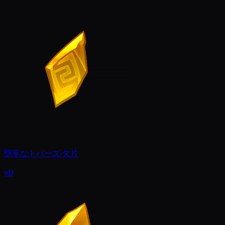
堅牢なトパーズ·欠片
x9