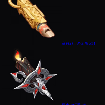
竜冠戦士の金笛 x31
残火の灯燭 x6