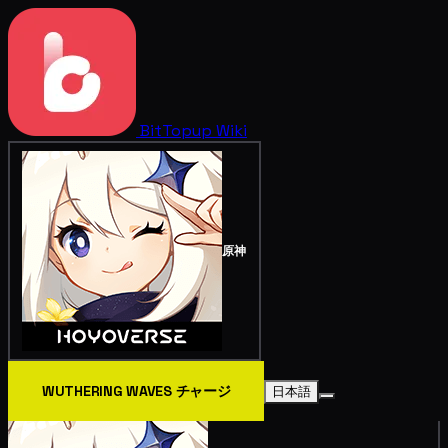
BitTopup
Wiki
原神
WUTHERING WAVES チャージ
日本語