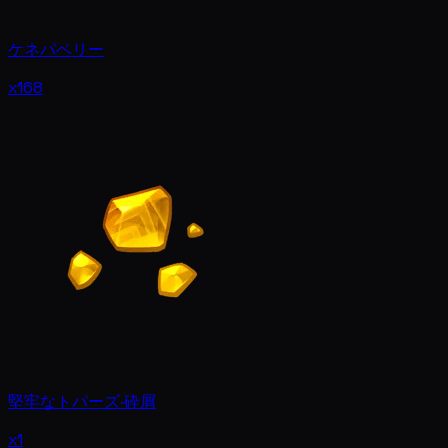
ケネパベリー
x168
堅牢なトパーズ·砕屑
x1