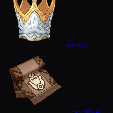
知恵の冠 x1
「紛争」の教え x3