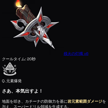
残火の灯燭 x6
クールタイム:
20秒
Q. 元素爆発
さあ、本気出すよ！
地面を叩き、カチーナの防御力を基に
岩元素範囲ダメージ
を
与え、スーパードリル領域を生成する。