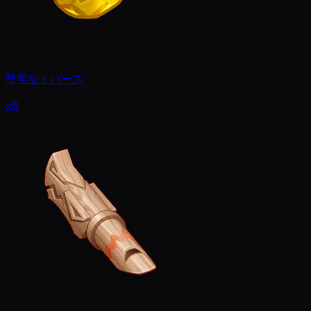
堅牢なトパーズ
x6