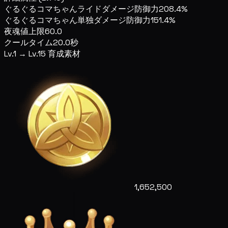
ぐるぐるコマちゃんライドダメージ
防御力208.4%
ぐるぐるコマちゃん単独ダメージ
防御力151.4%
夜魂値上限
60.0
クールタイム
20.0秒
Lv.1 → Lv.15 育成素材
1,652,500