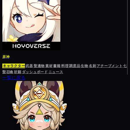
原神
キャラクター
武器
聖遺物
素材
書籍
料理
調度品
生物
名刺
アチーブメント
七
聖召喚
祈願
ダッシュボード
ニュース
一覧に戻る