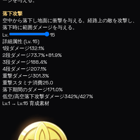
ージを与える。
落下攻撃
空中から落下し地面に衝撃を与える。経路上の敵を攻撃し、
落下時に範囲ダメージを与える。
Lv.
15
詳細属性 (Lv. 15)
1段ダメージ
132.1%
2段ダメージ
73.7%+81.9%
3段ダメージ
188.4%
4段ダメージ
207.1%
重撃ダメージ
301.3%
重撃スタミナ消費
25.0
落下期間のダメージ
171.0%
低空/高空落下攻撃ダメージ
342%/427%
Lv.1 → Lv.15 育成素材