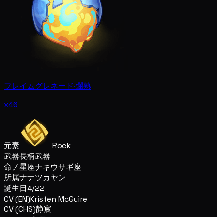
フレイムグレネード·爛熟
x46
元素
Rock
武器
長柄武器
命ノ星座
ナキウサギ座
所属
ナナツカヤン
誕生日
4/22
CV (EN)
Kristen McGuire
CV (CHS)
静宸