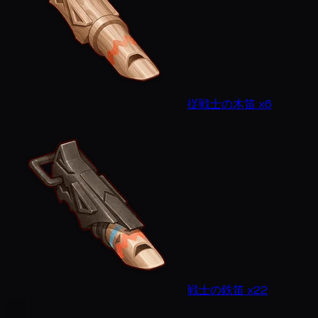
従戦士の木笛 x6
戦士の鉄笛 x22