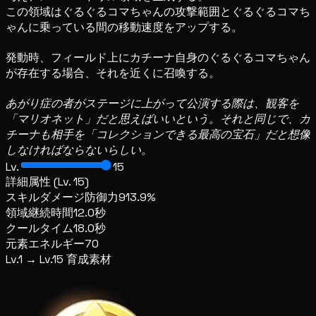
この領域はぐるぐるコマちゃんの攻撃範囲とぐるぐるコマち
ゃんに乗っている間の移動速度をアップする。
発動時、フィールド上にカチーナ自身のぐるぐるコマちゃん
が存在する場合、それを近くに召喚する。
あがり症の者がステージに上がって公演する際は、観客を
「マリオネット」だと思えばいいという。それと同じで、カ
チーナも相手を「コレクションできる最高の宝石」だと想像
しなければならないらしい。
Lv.
15
詳細属性 (Lv. 15)
スキルダメージ
防御力913.9%
領域継続時間
12.0秒
クールタイム
18.0秒
元素エネルギー
70
Lv.1 → Lv.15 育成素材