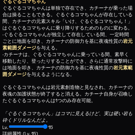
ぐるぐるコマちゃん
ぐるぐるコマちゃんは単独で存在でき、カチーナが乗った場
合は操ることもできる。ぐるぐるコマちゃんが存在している
間、カチーナの元素スキル「いけ、ぐるぐるコマちゃん！」
はぐるぐるコマちゃんに乗り降りするためのものに変わる。
·ぐるぐるコマちゃんが独立して存在している間、一定時間
ごとに地面を叩き、カチーナの防御力を基に夜魂性質の
岩元
素範囲ダメージ
を与える。
·カチーナは、ぐるぐるコマちゃんに乗っている間、素早く
移動したり、登ったりすることができ、さらに通常攻撃時に
は地面を叩き、カチーナの防御力を基に夜魂性質の
岩元素範
囲ダメージ
を与えるようになる。
ぐるぐるコマちゃんは岩元素創造物と見なされ、カチーナの
夜魂の加護状態が終了すると消える。カチーナ自身が召喚し
たぐるぐるコマちゃんは1つのみ存在可能。
「ぐるぐるコマちゃん」はコマに見えるけど、実は硬い岩も
砕くドリルなんだよ。
Lv.
15
詳細属性 (Lv. 15)