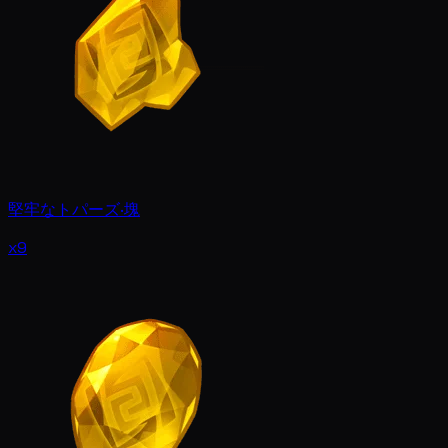
堅牢なトパーズ·塊
x9