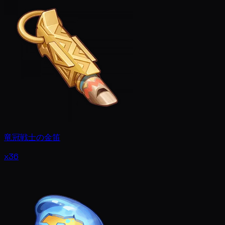
竜冠戦士の金笛
x36