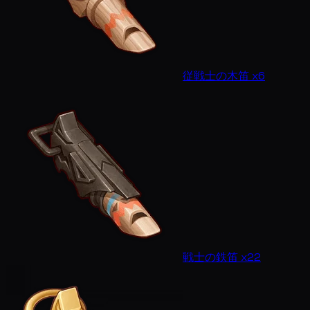
従戦士の木笛 x6
戦士の鉄笛 x22