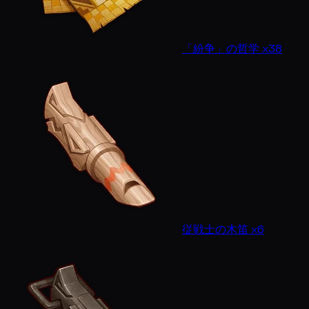
「紛争」の哲学 x38
従戦士の木笛 x6