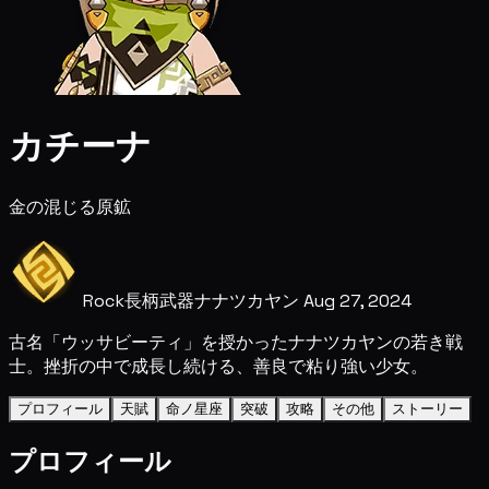
カチーナ
金の混じる原鉱
Rock
長柄武器
ナナツカヤン
Aug 27, 2024
古名「ウッサビーティ」を授かったナナツカヤンの若き戦
士。挫折の中で成長し続ける、善良で粘り強い少女。
プロフィール
天賦
命ノ星座
突破
攻略
その他
ストーリー
プロフィール